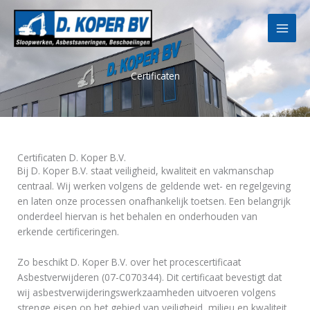
Ga
naar
de
inhoud
Certificaten
Certificaten D. Koper B.V.
Bij D. Koper B.V. staat veiligheid, kwaliteit en vakmanschap
centraal. Wij werken volgens de geldende wet- en regelgeving
en laten onze processen onafhankelijk toetsen. Een belangrijk
onderdeel hiervan is het behalen en onderhouden van
erkende certificeringen.
Zo beschikt D. Koper B.V. over het procescertificaat
Asbestverwijderen (07-C070344). Dit certificaat bevestigt dat
wij asbestverwijderingswerkzaamheden uitvoeren volgens
strenge eisen op het gebied van veiligheid, milieu en kwaliteit.