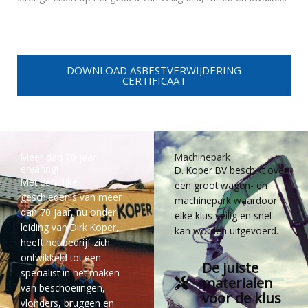
DOWNLOAD ASBESTVERWIJDERING
CERTIFICAAT
Meer dan 70 jaar
Machinepark
ervaring!
D. Koper BV beschikt over
Met een rijke
een groot wagen- en
geschiedenis van meer
machinepark waardoor
dan 70 jaar, nu onder
elke klus veilig en snel
leiding van Dirk Koper,
kan worden uitgevoerd.
heeft het bedrijf zich
ontwikkeld tot een
De juiste
specialist in het maken
materialen
van beschoeiingen,
voor de klus
vlonders, bruggen en