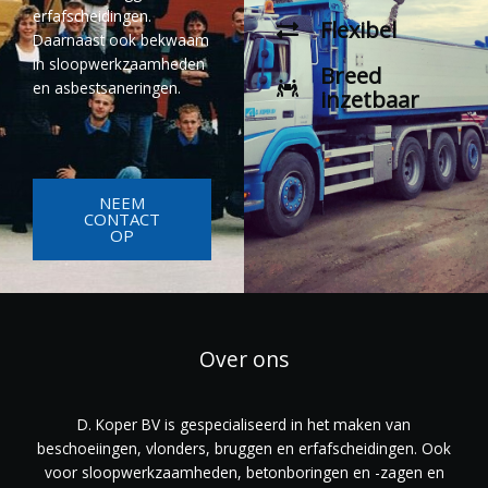
erfafscheidingen.
Flexibel
Daarnaast ook bekwaam
in sloopwerkzaamheden
Breed
en asbestsaneringen.
inzetbaar
NEEM
CONTACT
OP
Over ons
D. Koper BV is gespecialiseerd in het maken van
beschoeiingen, vlonders, bruggen en erfafscheidingen. Ook
voor sloopwerkzaamheden, betonboringen en -zagen en